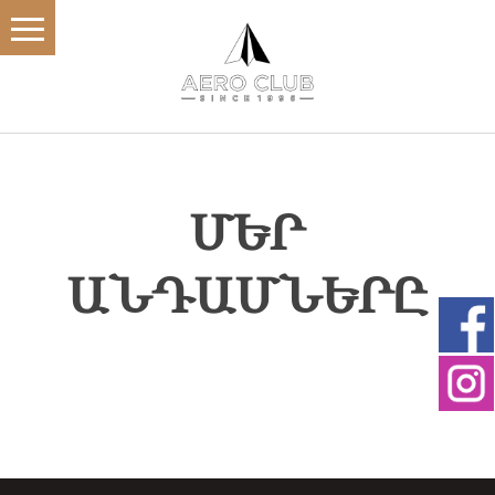
ՄԵՐ
ԱՆԴԱՄՆԵՐԸ